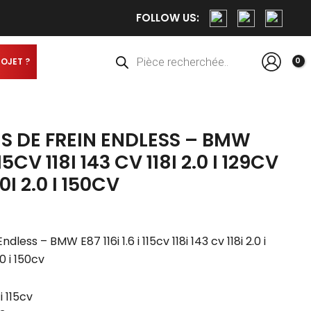
FOLLOW US:
Recherche
de
produits
ROJET ?
S DE FREIN ENDLESS – BMW
 115CV 118I 143 CV 118I 2.0 I 129CV
0I 2.0 I 150CV
dless – BMW E87 116i 1.6 i 115cv 118i 143 cv 118i 2.0 i
.0 i 150cv
i 115cv