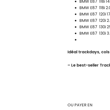
118i
BMW E87 118i 14
2.0
BMW E87 118i 2.0
i
BMW E87 120i 1
129cv
BMW E87 120i 2.
120i
BMW E87 130i 2
170
BMW E87 130i 3.
cv
120i
Idéal trackdays, col
2.0
i
150cv
– Le best-seller Trac
OU PAYER EN