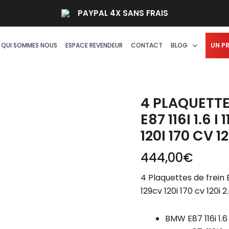
quantité
PAYPAL 4X SANS FRAIS
de
4
Plaquettes
QUI SOMMES NOUS
ESPACE REVENDEUR
CONTACT
BLOG
UN P
de
frein
Endless
-
4 PLAQUETTE
BMW
E87 116I 1.6 I
E87
120I 170 CV 12
116i
1.6
444,00
€
i
4 Plaquettes de frein En
115cv
129cv 120i 170 cv 120i 2
118i
143
cv
BMW E87 116i 1.6 