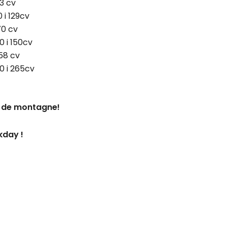
3 cv
 i 129cv
70 cv
0 i 150cv
58 cv
0 i 265cv
s de montagne!
kday !