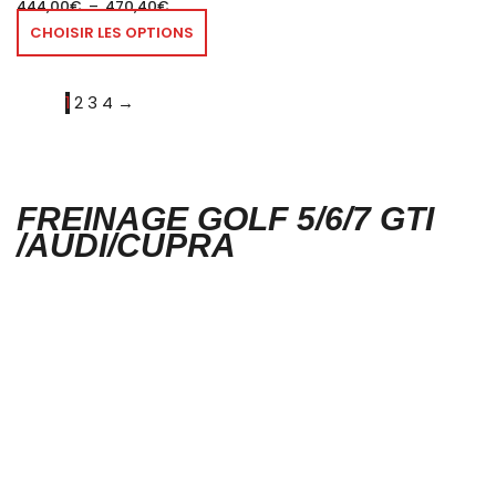
444,00
€
–
470,40
€
CHOISIR LES OPTIONS
1
2
3
4
→
FREINAGE GOLF 5/6/7 GTI
/AUDI/CUPRA