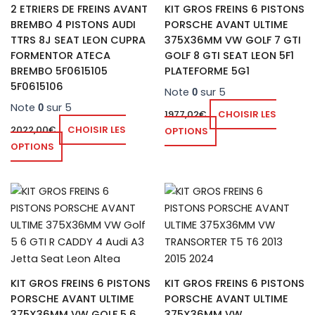
Les
2 ETRIERS DE FREINS AVANT
KIT GROS FREINS 6 PISTONS
options
BREMBO 4 PISTONS AUDI
PORSCHE AVANT ULTIME
peuvent
TTRS 8J SEAT LEON CUPRA
375X36MM VW GOLF 7 GTI
être
FORMENTOR ATECA
GOLF 8 GTI SEAT LEON 5F1
choisies
BREMBO 5F0615105
PLATEFORME 5G1
sur
5F0615106
Note
sur 5
0
la
Note
sur 5
0
1977,02
€
CHOISIR LES
page
2022,00
€
CHOISIR LES
OPTIONS
du
OPTIONS
produit
KIT GROS FREINS 6 PISTONS
KIT GROS FREINS 6 PISTONS
PORSCHE AVANT ULTIME
PORSCHE AVANT ULTIME
375X36MM VW GOLF 5 6
375X36MM VW