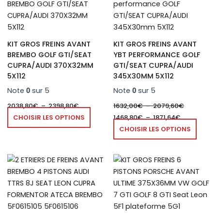
produit
produ
prix :
prix :
prix :
2038,80€
a
1468,80€
1632,00€
a
à
à
à
plusieurs
plusie
2398,80€
1871,64€
2079,60€
variations.
variat
KIT GROS FREINS AVANT
KIT GROS FREINS AVANT
Les
Les
BREMBO GOLF GTI/SEAT
YBT PERFORMANCE GOLF
options
optio
CUPRA/AUDI 370X32MM
GTI/SEAT CUPRA/AUDI
peuvent
peuve
5X112
345X30MM 5X112
être
être
Note
sur 5
Note
sur 5
0
0
choisies
chois
2038,80
€
–
2398,80
€
1632,00
€
–
2079,60
€
sur
sur
CHOISIR LES OPTIONS
1468,80
€
–
1871,64
€
la
la
CHOISIR LES OPTIONS
page
page
du
du
produit
produ
Ce
produit
a
plusieurs
variations.