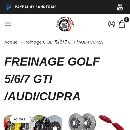
Aller
PAYPAL 4X SANS FRAIS
au
contenu
MAIN
MENU
Accueil
»
Freinage GOLF 5/6/7 GTI /AUDI/CUPRA
FREINAGE GOLF
5/6/7 GTI
/AUDI/CUPRA
Plage
Ce
Ce
de
Soldes !
produit
produ
prix :
4486,80€
a
a