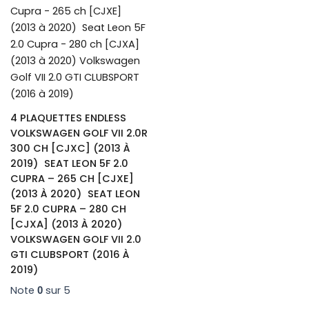
470,40€
variations.
Les
options
peuvent
être
choisies
sur
4 PLAQUETTES ENDLESS
la
VOLKSWAGEN GOLF VII 2.0R
page
300 CH [CJXC] (2013 À
du
2019) SEAT LEON 5F 2.0
produit
CUPRA – 265 CH [CJXE]
(2013 À 2020) SEAT LEON
5F 2.0 CUPRA – 280 CH
[CJXA] (2013 À 2020)
VOLKSWAGEN GOLF VII 2.0
GTI CLUBSPORT (2016 À
2019)
Note
sur 5
0