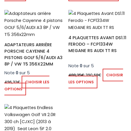
page
page
du
du
produit
produ
4 PLAQUETTES AVANT DS1.11
FERODO – FCP1334W
ADAPTATEURS ARRIÈRE
MEGANE RS AUDI TT RS
PORSCHE CAYENNE 4
PISTONS GOLF 5/6/AUDI A3
8P / VW T5 356X22MM
Note
sur 5
0
Note
sur 5
0
488,35
€
390,68
€
CHOISIR
496,32
€
CHOISIR LES
LES OPTIONS
OPTIONS
Plage
Ce
de
produit
prix :
444,00€
a
à
plusieurs