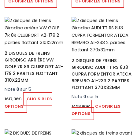
CHOISIR LES OPTIONS
CHOISIR LES OPTIONS
la
la
page
page
du
du
produit
produ
2 DISQUES DE FREINS
GIRODISC ARRIÈRE VW
2 DISQUES DE FREINS
GOLF 7R 8R CLUBPORT A2-
GIRODISC AUDI TT RS 8J3
179 2 PARTIES FLOTTANT
CUPRA FORMENTOR ATECA
310X22MM
BREMBO A1-233 2 PARTIES
FLOTTANT 370X32MM
Note
sur 5
0
Note
sur 5
0
1617,36
€
CHOISIR LES
OPTIONS
1498,80
€
CHOISIR LES
OPTIONS