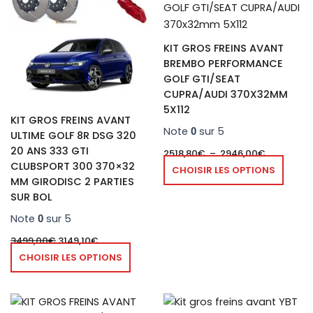
a
2518,80€
a
à
plusieurs
plusie
2946,00€
variations.
variat
KIT GROS FREINS AVANT
Les
Les
BREMBO PERFORMANCE
options
optio
GOLF GTI/SEAT
peuvent
peuve
CUPRA/AUDI 370X32MM
être
être
5X112
KIT GROS FREINS AVANT
choisies
chois
Note
sur 5
0
ULTIME GOLF 8R DSG 320
sur
sur
20 ANS 333 GTI
2518,80
€
–
2946,00
€
la
la
CLUBSPORT 300 370×32
CHOISIR LES OPTIONS
page
page
MM GIRODISC 2 PARTIES
du
du
SUR BOL
produit
produ
Note
sur 5
0
3499,00
€
3149,10
€
CHOISIR LES OPTIONS
Plage
Plage
Plage
Ce
Ce
de
de
de