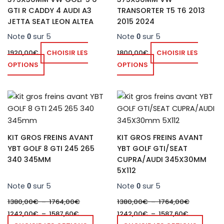
GTI R CADDY 4 AUDI A3
TRANSORTER T5 T6 2013
JETTA SEAT LEON ALTEA
2015 2024
Note
sur 5
Note
sur 5
0
0
1920,00
€
CHOISIR LES
1800,00
€
CHOISIR LES
OPTIONS
OPTIONS
Plage
Plage
Plage
Plage
Ce
Ce
de
de
de
de
produit
produ
prix :
prix :
prix :
prix :
1242,00€
1380,00€
a
1242,00€
1380,00€
a
à
à
à
à
plusieurs
plusie
1587,60€
1764,00€
1587,60€
1764,00€
KIT GROS FREINS AVANT
KIT GROS FREINS AVANT
variations.
variat
YBT GOLF 8 GTI 245 265
YBT GOLF GTI/SEAT
Les
Les
340 345MM
CUPRA/AUDI 345X30MM
options
optio
5X112
peuvent
peuve
Note
sur 5
Note
sur 5
0
0
être
être
1380,00
€
–
1764,00
€
1380,00
€
–
1764,00
€
choisies
chois
1242,00
€
–
1587,60
€
1242,00
€
–
1587,60
€
sur
sur