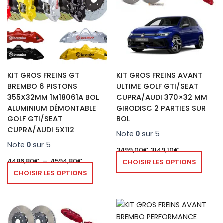
à
plusieurs
plusie
4594,80€
variations.
variat
Les
Les
options
optio
peuvent
peuve
être
être
KIT GROS FREINS GT
KIT GROS FREINS AVANT
choisies
chois
BREMBO 6 PISTONS
ULTIME GOLF GTI/SEAT
sur
sur
355X32MM 1M18061A BOL
CUPRA/AUDI 370×32 MM
la
la
ALUMINIUM DÉMONTABLE
GIRODISC 2 PARTIES SUR
page
page
GOLF GTI/SEAT
BOL
du
du
CUPRA/AUDI 5X112
Note
sur 5
0
produit
produ
Note
sur 5
0
3499,00
€
3149,10
€
4486,80
€
–
4594,80
€
CHOISIR LES OPTIONS
CHOISIR LES OPTIONS
Plage
Ce
Ce
de
produit
produ
prix :