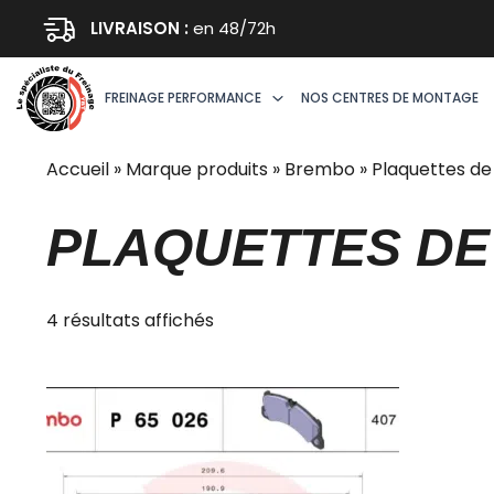
Aller
LIVRAISON :
en 48/72h
au
contenu
FREINAGE PERFORMANCE
NOS CENTRES DE MONTAGE
Accueil
»
Marque produits
»
Brembo
»
Plaquettes de
PLAQUETTES DE
Trié
4 résultats affichés
par
prix
décroissant