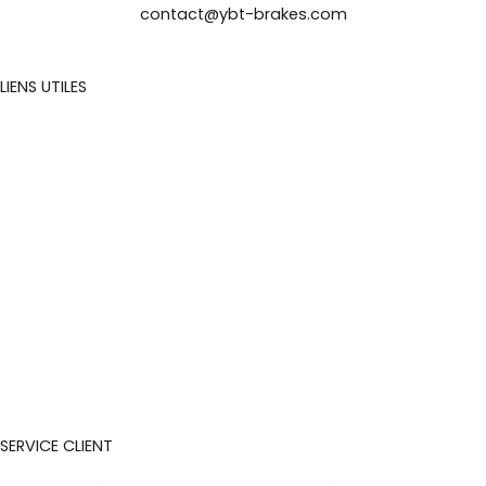
contact@ybt-brakes.com
LIENS UTILES
Mentions légales
Conditions Générales de Vente
Conditions générales d’utilisation
Politique de confidentialité
Politique d
‘échange et de remboursements
Nous contacter
Plan du site
SERVICE CLIENT