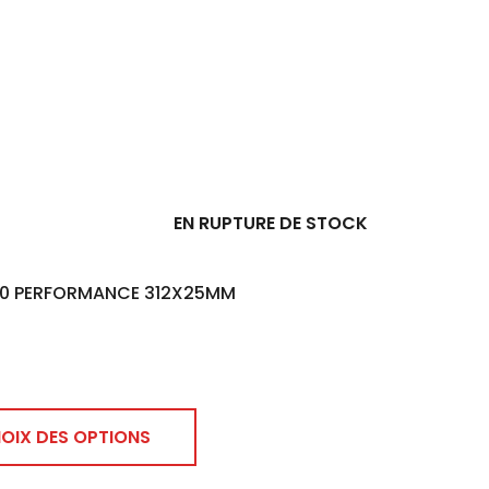
plusieurs
€
variations.
Les
options
peuvent
être
choisies
sur
EN RUPTURE DE STOCK
la
page
 G60 PERFORMANCE 312X25MM
du
produit
OIX DES OPTIONS