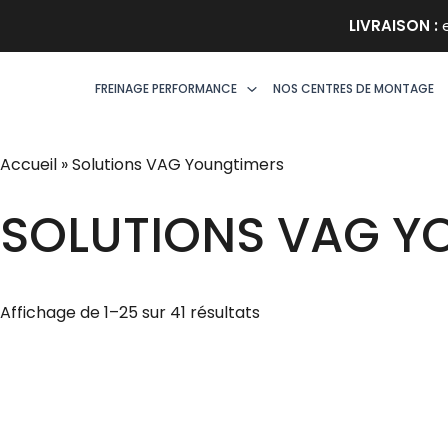
Aller
LIVRAISON :
e
au
contenu
FREINAGE PERFORMANCE
NOS CENTRES DE MONTAGE
Accueil
»
Solutions VAG Youngtimers
SOLUTIONS VAG Y
Trié
Affichage de 1–25 sur 41 résultats
par
prix
décroissant
Plage
Plage
de
de
prix :
prix :
1646,40€
1481,76€