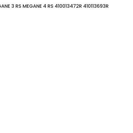
GANE 3 RS MEGANE 4 RS 410013472R 410113693R
it
it
urs
ions.
ns
nt