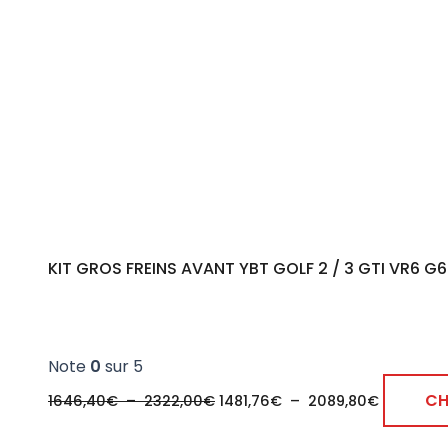
à
à
2322,00€
2089,80
KIT GROS FREINS AVANT YBT GOLF 2 / 3 GTI VR6
Note
0
sur 5
CH
1646,40
€
–
2322,00
€
1481,76
€
–
2089,80
€