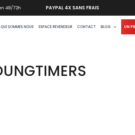
n 48/72h
PAYPAL 4X SANS FRAIS
QUI SOMMES NOUS
ESPACE REVENDEUR
CONTACT
BLOG
UN P
OUNGTIMERS
Ce
produit
a