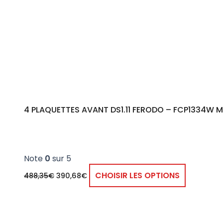
4 PLAQUETTES AVANT DS1.11 FERODO – FCP1334W M
Note
0
sur 5
CHOISIR LES OPTIONS
488,35
€
390,68
€