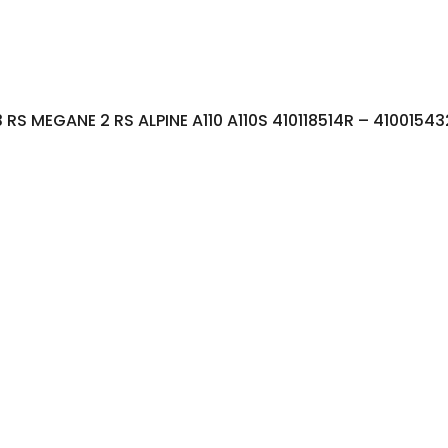
es
 RS MEGANE 2 RS ALPINE A110 A110S 410118514R – 4100154
it