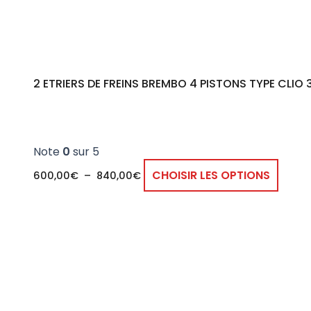
choisi
sur
la
page
2 ETRIERS DE FREINS BREMBO 4 PISTONS TYPE CLIO 3
du
produ
Note
0
sur 5
CHOISIR LES OPTIONS
600,00
€
–
840,00
€