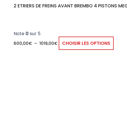
page
2 ETRIERS DE FREINS AVANT BREMBO 4 PISTONS ME
du
produ
Note
0
sur 5
CHOISIR LES OPTIONS
600,00
€
–
1019,00
€
Plage
Ce
de
produ
prix :
600,00€
a
à
plusie
840,00€
variat
Les
optio
peuve
être