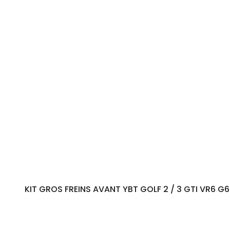
Plage
Plage
de
de
prix :
prix :
1236,00€
1112,40€
à
à
1902,00€
1711,80€
KIT GROS FREINS AVANT YBT GOLF 2 / 3 GTI VR6 