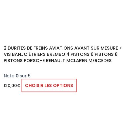
peuvent
être
choisies
sur
la
page
2 DURITES DE FREINS AVIATIONS AVANT SUR MESURE +
du
VIS BANJO ÉTRIERS BREMBO 4 PISTONS 6 PISTONS 8
produit
PISTONS PORSCHE RENAULT MCLAREN MERCEDES
Note
0
sur 5
CHOISIR LES OPTIONS
120,00
€