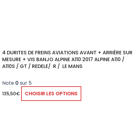
peuvent
être
choisies
sur
la
page
4 DURITES DE FREINS AVIATIONS AVANT + ARRIÈRE SUR
du
MESURE + VIS BANJO ALPINE A110 2017 ALPINE A110 /
produit
A110S / GT / REDELE/ R / LE MANS
Note
0
sur 5
CHOISIR LES OPTIONS
135,50
€