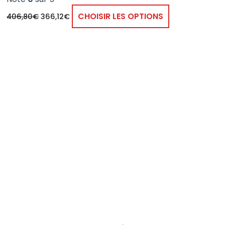
CHOISIR LES OPTIONS
406,80
€
366,12
€