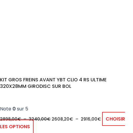
à
à
plusieurs
3240,00€
2916,00€
variations.
Les
options
peuvent
être
choisies
sur
la
page
KIT GROS FREINS AVANT YBT CLIO 4 RS ULTIME
du
320X28MM GIRODISC SUR BOL
produit
Note
0
sur 5
CHOISIR
2898,00
€
–
3240,00
€
2608,20
€
–
2916,00
€
LES OPTIONS