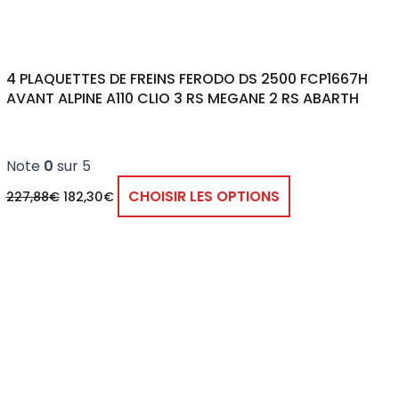
4 PLAQUETTES DE FREINS FERODO DS 2500 FCP1667H
AVANT ALPINE A110 CLIO 3 RS MEGANE 2 RS ABARTH
Note
0
sur 5
CHOISIR LES OPTIONS
227,88
€
182,30
€
Ce
produit
a
plusieurs
variations.
Les
options