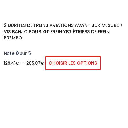
sur
la
page
2 DURITES DE FREINS AVIATIONS AVANT SUR MESURE +
du
VIS BANJO POUR KIT FREIN YBT ÉTRIERS DE FREIN
produit
BREMBO
Note
0
sur 5
CHOISIR LES OPTIONS
129,41
€
–
205,07
€
Ce
produit
a
plusieurs
variations.
Les
options