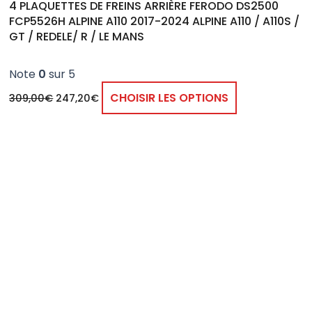
4 PLAQUETTES DE FREINS ARRIÈRE FERODO DS2500
FCP5526H ALPINE A110 2017-2024 ALPINE A110 / A110S /
GT / REDELE/ R / LE MANS
Note
0
sur 5
CHOISIR LES OPTIONS
309,00
€
247,20
€
Plage
Ce
de
produit
prix :
129,41€
a
à
plusieurs
205,07€
variations.
Les
options
peuvent
être
choisies