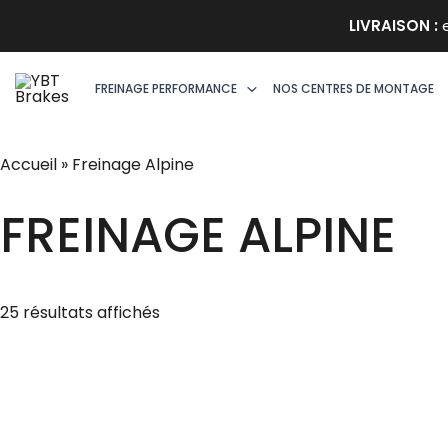
Aller
LIVRAISON :
e
au
contenu
FREINAGE PERFORMANCE
NOS CENTRES DE MONTAGE
Accueil
»
Freinage Alpine
FREINAGE ALPINE
Trié
25 résultats affichés
par
prix
décroissant
Plage
Plage
Ce
de
de
produit
prix :
prix :
a
2898,00€
2608,20€