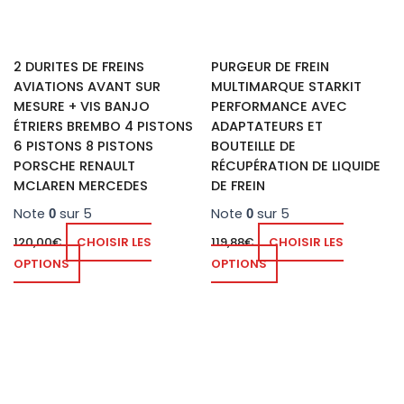
options
peuvent
être
2 DURITES DE FREINS
PURGEUR DE FREIN
choisies
AVIATIONS AVANT SUR
MULTIMARQUE STARKIT
sur
MESURE + VIS BANJO
PERFORMANCE AVEC
la
ÉTRIERS BREMBO 4 PISTONS
ADAPTATEURS ET
page
6 PISTONS 8 PISTONS
BOUTEILLE DE
du
PORSCHE RENAULT
RÉCUPÉRATION DE LIQUIDE
produit
MCLAREN MERCEDES
DE FREIN
Note
sur 5
Note
sur 5
0
0
120,00
€
CHOISIR LES
119,88
€
CHOISIR LES
OPTIONS
OPTIONS