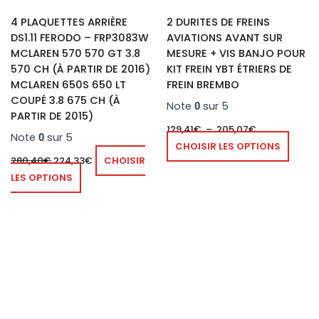
être
4 PLAQUETTES ARRIÈRE
2 DURITES DE FREINS
chois
DS1.11 FERODO – FRP3083W
AVIATIONS AVANT SUR
sur
MCLAREN 570 570 GT 3.8
MESURE + VIS BANJO POUR
la
570 CH (À PARTIR DE 2016)
KIT FREIN YBT ÉTRIERS DE
page
MCLAREN 650S 650 LT
FREIN BREMBO
du
COUPÉ 3.8 675 CH (À
Note
sur 5
0
produ
PARTIR DE 2015)
129,41
€
–
205,07
€
Note
sur 5
0
CHOISIR LES OPTIONS
280,40
€
224,33
€
CHOISIR
LES OPTIONS
Ce
produit
a
plusieurs
variations.
Les