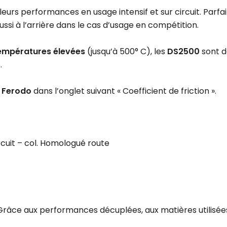
eurs performances en usage intensif et sur circuit. Parf
aussi à l’arrière dans le cas d’usage en compétition.
empératures élevées
(jusqu’à 500° C), les
DS2500
sont d
.
e
Ferodo
dans l’onglet suivant « Coefficient de friction ».
ircuit – col. Homologué route
Grâce aux performances décuplées, aux matières utilisées 