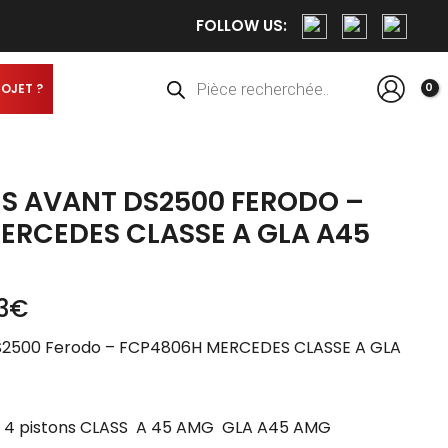
FOLLOW US:
Recherche
de
produits
ROJET ?
ES AVANT DS2500 FERODO –
ERCEDES CLASSE A GLA A45
3
€
DS2500 Ferodo – FCP4806H MERCEDES CLASSE A GLA
BO 4 pistons CLASS A 45 AMG GLA A45 AMG