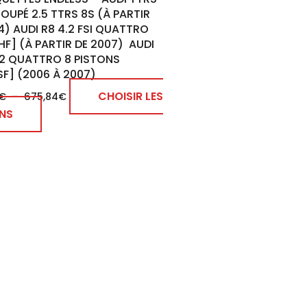
page
 COUPÉ 2.5 TTRS 8S (À PARTIR
du
4) AUDI R8 4.2 FSI QUATTRO
produit
F] (À PARTIR DE 2007) AUDI
.2 QUATTRO 8 PISTONS
F] (2006 À 2007)
CHOISIR LES
€
–
675,84
€
NS