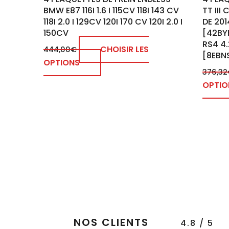
page
BMW E87 116I 1.6 I 115CV 118I 143 CV
TT III
du
118I 2.0 I 129CV 120I 170 CV 120I 2.0 I
DE 201
produit
150CV
[42BYH
RS4 4
CHOISIR LES
444,00
€
[8EBNS
OPTIONS
376,32
OPTIO
NOS CLIENTS
4.8 / 5