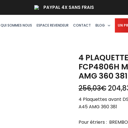
quantité
PAYPAL 4X SANS FRAIS
de
4
Plaquettes
QUI SOMMES NOUS
ESPACE REVENDEUR
CONTACT
BLOG
UN P
avant
DS2500
Ferodo
–
4 PLAQUETT
FCP4806H
FCP4806H M
MERCEDES
AMG 360 381
CLASSE
A
256,03
€
204,8
GLA
4 Plaquettes avant 
A45
A45 AMG 360 381
AMG
360
381
Pour étriers : BREM