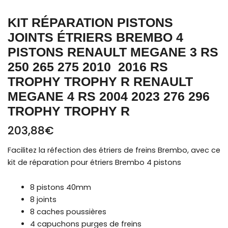
TROPHY
KIT RÉPARATION PISTONS
TROPHY
R
JOINTS ÉTRIERS BREMBO 4
Renault
PISTONS RENAULT MEGANE 3 RS
Megane
250 265 275 2010 2016 RS
4
TROPHY TROPHY R RENAULT
RS
MEGANE 4 RS 2004 2023 276 296
2004
2023
TROPHY TROPHY R
276
203,88
€
296
TROPHY
Facilitez la réfection des étriers de freins Brembo, avec ce
TROPHY
kit de réparation pour étriers Brembo 4 pistons
R
8 pistons 40mm
8 joints
8 caches poussières
4 capuchons purges de freins