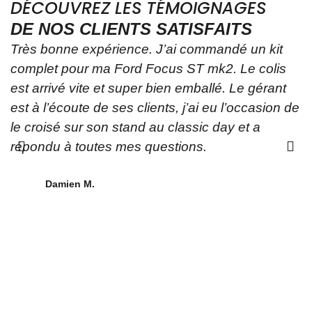
DÉCOUVREZ LES TÉMOIGNAGES
DE NOS CLIENTS SATISFAITS
Très bonne expérience. J’ai commandé un kit
Y
complet pour ma Ford Focus ST mk2. Le colis
p
est arrivé vite et super bien emballé. Le gérant
t
est à l’écoute de ses clients, j’ai eu l’occasion de
p
le croisé sur son stand au classic day et a
A
répondu à toutes mes questions.
a
o
a
Damien M.
p