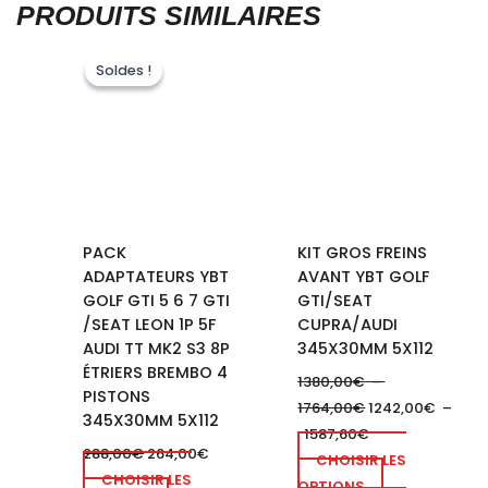
PRODUITS SIMILAIRES
Le
Le
Plage
Plage
Ce
prix
prix
de
de
Soldes !
Soldes !
produit
initial
actuel
prix :
prix :
était :
est :
1380,00€
1242,00€
a
288,00€.
264,00€.
à
à
plusieurs
1764,00€
1587,60€
variations.
Les
options
peuvent
PACK
KIT GROS FREINS
être
ADAPTATEURS YBT
AVANT YBT GOLF
choisies
GOLF GTI 5 6 7 GTI
GTI/SEAT
sur
/SEAT LEON 1P 5F
CUPRA/AUDI
la
AUDI TT MK2 S3 8P
345X30MM 5X112
page
ÉTRIERS BREMBO 4
1380,00
€
–
du
PISTONS
1764,00
€
1242,00
€
–
produit
345X30MM 5X112
1587,60
€
288,00
€
264,00
€
CHOISIR LES
CHOISIR LES
OPTIONS