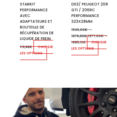
STARKIT
DS3/ PEUGEOT 208
sur
PERFORMANCE
GTI / 206RC
la
AVEC
PERFORMANCE
page
ADAPTATEURS ET
323X28MM
du
BOUTEILLE DE
1530,00
€
–
produit
RÉCUPÉRATION DE
1876,80
€
1377,00
€
–
LIQUIDE DE FREIN
1689,12
€
CHOISIR
119,88
€
CHOISIR
LES OPTIONS
LES OPTIONS