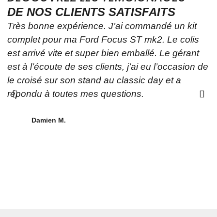
DE NOS CLIENTS SATISFAITS
Très bonne expérience. J’ai commandé un kit
Y
complet pour ma Ford Focus ST mk2. Le colis
p
est arrivé vite et super bien emballé. Le gérant
t
est à l’écoute de ses clients, j’ai eu l’occasion de
p
le croisé sur son stand au classic day et a
A
répondu à toutes mes questions.
a
o
a
Damien M.
p