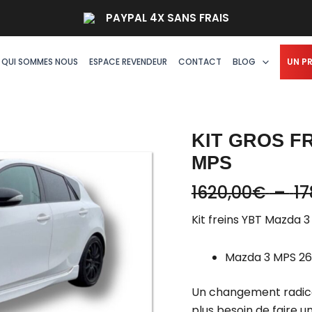
quantité
PAYPAL 4X SANS FRAIS
de
Kit
gros
QUI SOMMES NOUS
ESPACE REVENDEUR
CONTACT
BLOG
UN P
freins
avant
YBT
Mazda
KIT GROS F
3
MPS
MPS
1620,00
€
–
17
Kit freins YBT Mazda 3
Mazda 3 MPS 26
Un changement radical
plus besoin de faire un