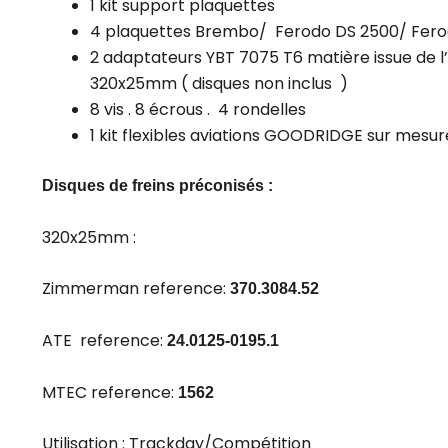
1 kit support plaquettes
4 plaquettes Brembo/ Ferodo DS 2500/ Fero
2 adaptateurs YBT 7075 T6 matière issue de l
320x25mm ( disques non inclus )
8 vis . 8 écrous . 4 rondelles
1 kit flexibles aviations GOODRIDGE sur mesu
Disques de freins préconisés :
320x25mm :
Zimmerman reference:
370.3084.52
ATE reference:
24.0125-0195.1
MTEC reference:
1562
Utilisation : Trackday/Compétition