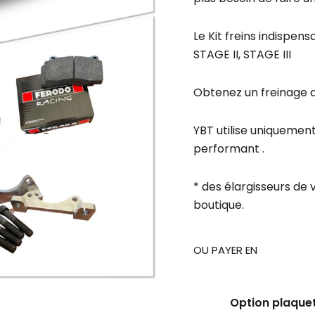
Le Kit freins indispen
STAGE II, STAGE III
Obtenez un freinage de 
YBT utilise uniquemen
performant .
* des élargisseurs de 
boutique.
OU PAYER EN
Option plaquet