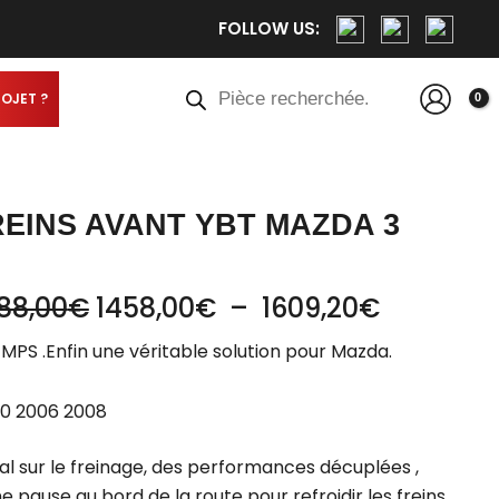
Plage
Plage
FOLLOW US:
de
de
prix :
prix :
Recherche
de
1620,00€
1458,00€
produits
ROJET ?
à
à
1788,00€
1609,20€
REINS AVANT YBT MAZDA 3
88,00
€
1458,00
€
–
1609,20
€
 MPS .Enfin une véritable solution pour Mazda.
0 2006 2008
 sur le freinage, des performances décuplées ,
e pause au bord de la route pour refroidir les freins .