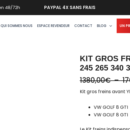
quantité
n 48/72h
PAYPAL 4X SANS FRAIS
de
Kit
gros
QUI SOMMES NOUS
ESPACE REVENDEUR
CONTACT
BLOG
UN P
freins
avant
YBT
GOLF
KIT GROS FR
8
245 265 340
GTI
1380,00
€
–
17
245
265
Kit gros freins avan
340
345mm
VW GOLF 8 GTI
VW GOLF 8 GTI
Le Kit freins indispen