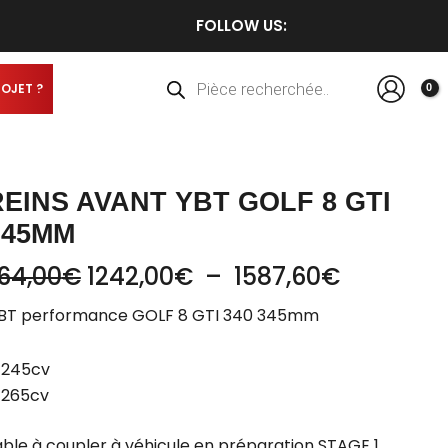
Plage
Plage
FOLLOW US:
de
de
prix :
prix :
Recherche
de
1380,00€
1242,00€
produits
ROJET ?
à
à
1764,00€
1587,60€
EINS AVANT YBT GOLF 8 GTI
 345MM
64,00
€
1242,00
€
–
1587,60
€
t YBT performance GOLF 8 GTI 340 345mm
 245cv
 265cv
sable à coupler à véhicule en préparation STAGE 1