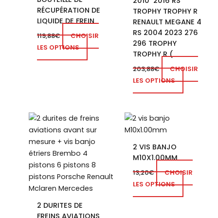
2010 2016 RS
RÉCUPÉRATION DE
TROPHY TROPHY R
LIQUIDE DE FREIN
RENAULT MEGANE 4
RS 2004 2023 276
119,88
€
CHOISIR
296 TROPHY
LES OPTIONS
TROPHY R (
203,88
€
CHOISIR
LES OPTIONS
Ce
produit
a
2 VIS BANJO
plusieurs
M10X1.00MM
variations.
13,20
€
CHOISIR
Les
LES OPTIONS
options
peuvent
2 DURITES DE
être
FREINS AVIATIONS