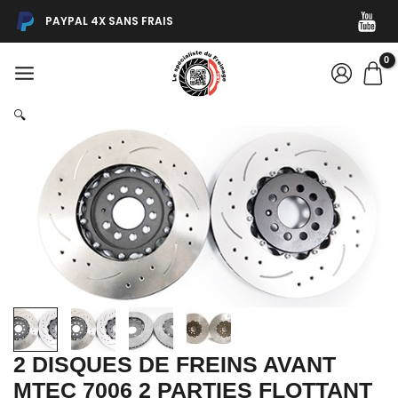
Aller
quantité
PAYPAL 4X SANS FRAIS
au
de
contenu
2
MAIN
DISQUES
MENU
DE
🔍
FREINS
AVANT
MTEC
7006
2
PARTIES
FLOTTANT
340X28MM
5x114.3
RENAULT
MEGANE
3
2 DISQUES DE FREINS AVANT
RS
MTEC 7006 2 PARTIES FLOTTANT
250