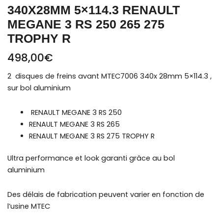
340X28MM 5×114.3 RENAULT
265
275
MEGANE 3 RS 250 265 275
TROPHY
TROPHY R
R
498,00
€
2 disques de freins avant MTEC7006 340x 28mm 5×114.3 ,
sur bol aluminium
RENAULT MEGANE 3 RS 250
RENAULT MEGANE 3 RS 265
RENAULT MEGANE 3 RS 275 TROPHY R
Ultra performance et look garanti grâce au bol
aluminium
Des délais de fabrication peuvent varier en fonction de
l’usine MTEC