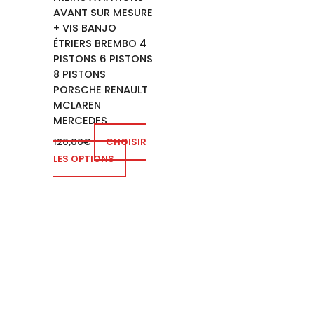
choisies
AVANT SUR MESURE
sur
+ VIS BANJO
la
ÉTRIERS BREMBO 4
page
PISTONS 6 PISTONS
8 PISTONS
du
PORSCHE RENAULT
produit
MCLAREN
MERCEDES
120,00
€
CHOISIR
LES OPTIONS