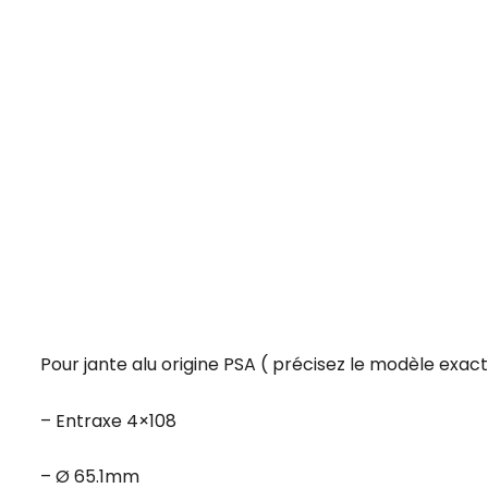
Pour jante alu origine PSA ( précisez le modèle exa
– Entraxe 4×108
– Ø 65.1mm