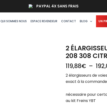
quantité
PAYPAL 4X SANS FRAIS
de
2
élargisseurs
QUI SOMMES NOUS
ESPACE REVENDEUR
CONTACT
BLOG
UN P
de
voies
Peugeot
206
2 ÉLARGISSE
207
208 308 CIT
208
119,88
€
–
192
308
Citroën
2 élargisseurs de voie
C3
exact à la commande
DS3
RCZ
nécessaire pour certai
au kit Freins YBT