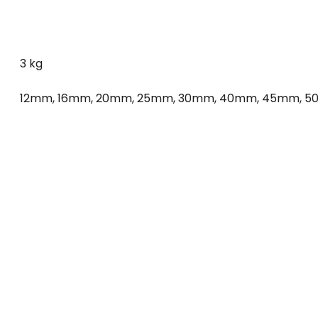
3 kg
12mm
,
16mm
,
20mm
,
25mm
,
30mm
,
40mm
,
45mm
,
5