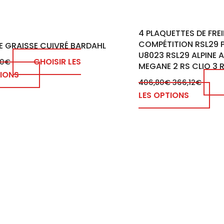
4 PLAQUETTES DE FRE
COMPÉTITION RSL29 
E GRAISSE CUIVRÉ BARDAHL
U8023 RSL29 ALPINE A
CHOISIR LES
40
€
MEGANE 2 RS CLIO 3 
IONS
406,80
€
366,12
€
LES OPTIONS