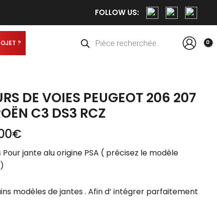
Plage
FOLLOW US:
de
prix :
Recherche
de
119,88€
produits
ROJET ?
à
192,00€
URS DE VOIES PEUGEOT 206 207
ROËN C3 DS3 RCZ
,00
€
s Pour jante alu origine PSA ( précisez le modèle
)
ns modèles de jantes . Afin d’ intégrer parfaitement