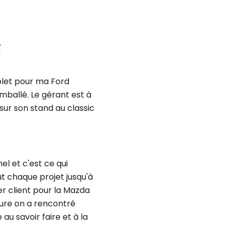
S
let pour ma Ford
emballé. Le gérant est à
é sur son stand au classic
l et c'est ce qui
out chaque projet jusqu'à
ier client pour la Mazda
sure on a rencontré
u savoir faire et à la