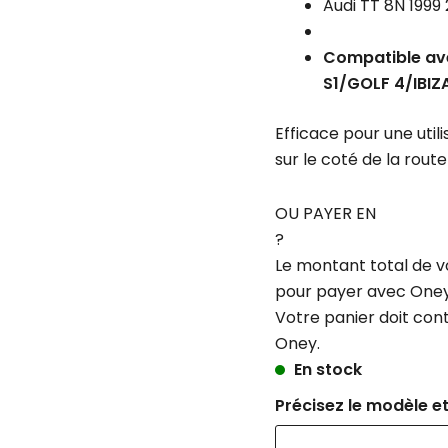
S3
Audi TT 8N 199
8L/TT
8N
Compatible avec
5X100
S1/GOLF 4/IBI
Efficace pour une utili
sur le coté de la route 
OU PAYER EN
?
Le montant total de v
pour payer avec Oney
Votre panier doit con
Oney.
En stock
Précisez le modèle et