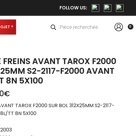
Le
FOLLOW US:
prix
actuel
Recherche
de
est :
produits
ROJET ?
0€.
949,90€.
E FREINS AVANT TAROX F2000
X25MM S2-2117-F2000 AVANT
T 8N 5X100
0
€
 AVANT TAROX F2000 SUR BOL 312X25MM S2-2117-
8L/TT 8N 5X100
-2003