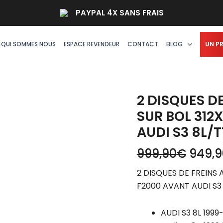
Le
quantité
PAYPAL 4X SANS FRAIS
prix
de
initial
2
était :
DISQUES
QUI SOMMES NOUS
ESPACE REVENDEUR
CONTACT
BLOG
UN P
999,9
DE
FREINS
AVANT
TAROX
2 DISQUES D
F2000
SUR BOL 312
SUR
AUDI S3 8L/T
BOL
312X25MM
999,90
€
949,9
S2-
2 DISQUES DE FREINS
2117-
F2000 AVANT AUDI S3 
F2000
AVANT
AUDI
AUDI S3 8L 1999