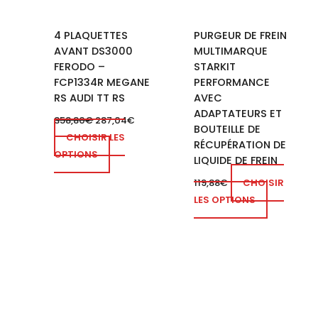
4 PLAQUETTES
PURGEUR DE FREIN
AVANT DS3000
MULTIMARQUE
FERODO –
STARKIT
FCP1334R MEGANE
PERFORMANCE
RS AUDI TT RS
AVEC
ADAPTATEURS ET
358,80
€
287,04
€
BOUTEILLE DE
CHOISIR LES
RÉCUPÉRATION DE
OPTIONS
LIQUIDE DE FREIN
119,88
€
CHOISIR
LES OPTIONS