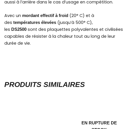
aussi à l’arrière dans le cas d’usage en compétition.
Avec un
(20° C) et à
mordant effectif à froid
des
(jusqu’à 500° C),
températures élevées
les
sont des plaquettes polyvalentes et civilisées
DS2500
capables de résister à la chaleur tout au long de leur
durée de vie.
PRODUITS SIMILAIRES
Plage
Plage
Ce
de
de
produit
prix :
prix :
1548,00€
1393,20€
a
à
à
plusieurs
1980,00€
1782,00€
variations.
EN RUPTURE DE
Les