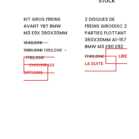
STOCK
options
peuvent
KIT GROS FREINS
2 DISQUES DE
être
AVANT YBT BMW
FREINS GIRODISC 2
choisies
M3 E9X 360X30MM
PARTIES FLOTTANT
sur
360X30MM A1-157
la
1548,00
€
–
BMW M3 E90 E92
page
1980,00
€
1393,20
€
–
LIRE
1740,00
€
du
1782,00
€
LA SUITE
produit
CHOISIR LES
OPTIONS