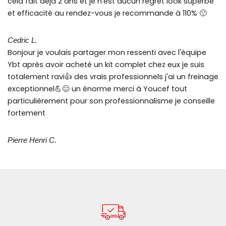
cela fait déjà 2 ans et je n'est aucun regret look superbe
et efficacité au rendez-vous je recommande à 110% 🙂
Cedric L.
Bonjour je voulais partager mon ressenti avec l'équipe
Ybt après avoir acheté un kit complet chez eux je suis
totalement ravi👍 des vrais professionnels j'ai un freinage
exceptionnel💪😊 un énorme merci à Youcef tout
particulièrement pour son professionnalisme je conseille
fortement
Pierre Henri C.