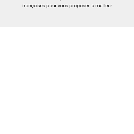
françaises pour vous proposer le meilleur
NOUS CONTACTER
Mail: contact@
ybt-brakes.com
contact@ybt-
brakes.com