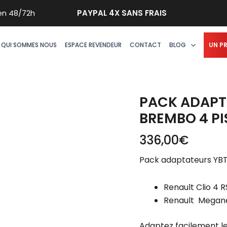
quantité
n 48/72h
PAYPAL 4X SANS FRAIS
de
Pack
adaptateurs
QUI SOMMES NOUS
ESPACE REVENDEUR
CONTACT
BLOG
UN P
YBT
Clio
4
RS
PACK ADAPTA
étriers
BREMBO 4 P
Brembo
336,00
€
4
pistons
Pack adaptateurs YBT
320x28mm
Renault Clio 4 R
Renault Megan
Adaptez facilement les