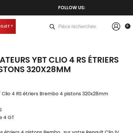
FOLLOW US:
Recherche
de
produits
ROJET ?
TEURS YBT CLIO 4 RS ÉTRIERS
ISTONS 320X28MM
 Clio 4 RS étriers Brembo 4 pistons 320x28mm
S
e 4 GT
 étriers 4 pistons Bembo , sur votre Renault Clio IV