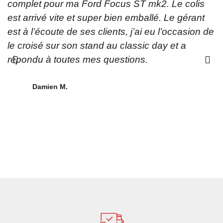
complet pour ma Ford Focus ST mk2. Le colis
p
est arrivé vite et super bien emballé. Le gérant
t
est à l’écoute de ses clients, j’ai eu l’occasion de
p
le croisé sur son stand au classic day et a
A
répondu à toutes mes questions.
a
o
a
Damien M.
p