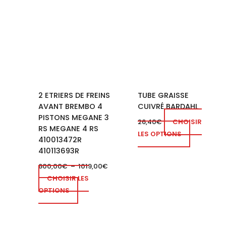
de
produit
prix :
a
600,00€
à
plusieurs
1019,00€
variations.
Les
options
peuvent
2 ETRIERS DE FREINS
TUBE GRAISSE
être
AVANT BREMBO 4
CUIVRÉ BARDAHL
choisies
PISTONS MEGANE 3
sur
26,40
€
CHOISIR
RS MEGANE 4 RS
la
LES OPTIONS
410013472R
page
410113693R
du
600,00
€
–
1019,00
€
produit
CHOISIR LES
OPTIONS