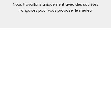
Nous travaillons uniquement avec des sociétés
françaises pour vous proposer le meilleur
NOUS CONTACTER
Mail: contact@
ybt-brakes.com
contact@ybt-