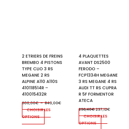
Plage
Ce
de
produit
prix :
a
600,00€
à
plusieurs
840,00€
variations.
Les
options
peuvent
2 ETRIERS DE FREINS
4 PLAQUETTES
être
BREMBO 4 PISTONS
AVANT DS2500
choisies
TYPE CLIO 3 RS
FERODO –
sur
MEGANE 2 RS
FCP1334H MEGANE
la
ALPINE A110 A110S
3 RS MEGANE 4 RS
page
410118514R –
AUDI TT RS CUPRA
du
410015432R
R 5F FORMENTOR
produit
ATECA
600,00
€
–
840,00
€
296,40
€
237,12
€
CHOISIR LES
CHOISIR LES
OPTIONS
OPTIONS