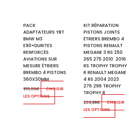
PACK
KIT RÉPARATION
ADAPTATEURS YBT
PISTONS JOINTS
BMW M3
ÉTRIERS BREMBO 4
E90+DURITES
PISTONS RENAULT
RENFORCÉS
MEGANE 3 RS 250
AVIATIONS SUR
265 275 2010 2016
MESURE ÉTRIERS
RS TROPHY TROPHY
BREMBO 4 PISTONS
R RENAULT MEGANE
360X30MM
4 RS 2004 2023
276 296 TROPHY
315,00
€
CHOISIR
TROPHY R
LES OPTIONS
203,88
€
CHOISIR
LES OPTIONS
Plage
Ce
de