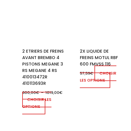
produit
prix :
a
600,00€
à
plusieurs
1019,00€
variations.
Les
options
peuvent
2 ETRIERS DE FREINS
2X LIQUIDE DE
être
AVANT BREMBO 4
FREINS MOTUL RBF
choisies
PISTONS MEGANE 3
600 FMVSS 116
sur
RS MEGANE 4 RS
la
57,59
€
CHOISIR
410013472R
page
LES OPTIONS
410113693R
du
600,00
€
–
1019,00
€
produit
CHOISIR LES
OPTIONS