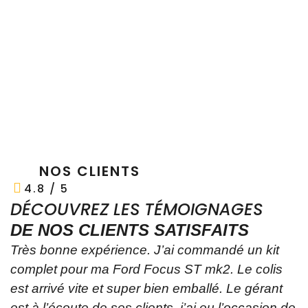
NOS CLIENTS
4.8 / 5
DÉCOUVREZ LES TÉMOIGNAGES
DE NOS CLIENTS SATISFAITS
Très bonne expérience. J’ai commandé un kit
Y
complet pour ma Ford Focus ST mk2. Le colis
p
est arrivé vite et super bien emballé. Le gérant
t
est à l’écoute de ses clients, j’ai eu l’occasion de
p