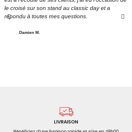
le croisé sur son stand au classic day et a
A
répondu à toutes mes questions.
a
o
a
Damien M.
p
LIVRAISON
Bénéficiez d’une livraison rapide et sûre en 48h00