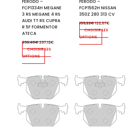
FERODO –
FERODO –
FCP1334H MEGANE
FCP1562H NISSAN
3 RS MEGANE 4 RS
350Z 280 313 CV
AUDI TT RS CUPRA
153,22
€
122,57
€
R 5F FORMENTOR
CHOISIR LES
ATECA
OPTIONS
296,40
€
237,12
€
CHOISIR LES
OPTIONS