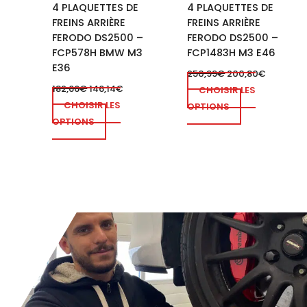
4 PLAQUETTES DE
4 PLAQUETTES DE
FREINS ARRIÈRE
FREINS ARRIÈRE
FERODO DS2500 –
FERODO DS2500 –
FCP578H BMW M3
FCP1483H M3 E46
E36
250,99
€
200,80
€
182,66
€
146,14
€
CHOISIR LES
CHOISIR LES
OPTIONS
OPTIONS