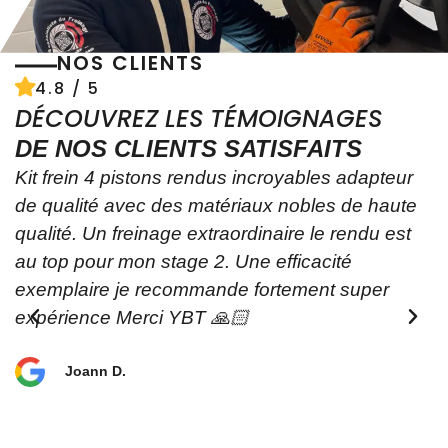
NOS CLIENTS
4.8 / 5
DÉCOUVREZ LES TÉMOIGNAGES
DE NOS CLIENTS SATISFAITS
pteur
J'ai acheté un kit frein brembo de megane 3 
haute
chez YBT cela fait déjà 2 ans et je n'est auc
 est
regret look superbe et efficacité au rendez-v
je recommande à 110% 🙂
er
Cedric L.