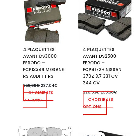
4 PLAQUETTES
4 PLAQUETTES
AVANT DS3000
AVANT DS2500
FERODO –
FERODO –
FCP1334R MEGANE
FCP4172H NISSAN
RS AUDI TT RS
370Z 3.7 331 CV
344 CV
358,80
€
287,04
€
320,63
€
256,50
€
CHOISIR LES
CHOISIR LES
OPTIONS
OPTIONS