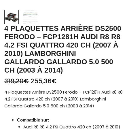
Lamborghini
Gallardo Gallardo
5.0
500
4 PLAQUETTES ARRIÈRE DS2500
ch
FERODO – FCP1281H AUDI R8 R8
(2003
4.2 FSI QUATTRO 420 CH (2007 À
à
2010) LAMBORGHINI
2014)
GALLARDO GALLARDO 5.0 500
CH (2003 À 2014)
319,20
€
255,36
€
4 Plaquettes Arrière DS2500 Ferodo – FCP1281H Audi R8 R8
4.2 FSI Quattro 420 ch (2007 à 2010) Lamborghini
Gallardo Gallardo 5.0 500 ch (2003 à 2014)
Compatible sur:
Audi R8
R8 4.2 FSI Quattro 420 ch (2007 à 2010)