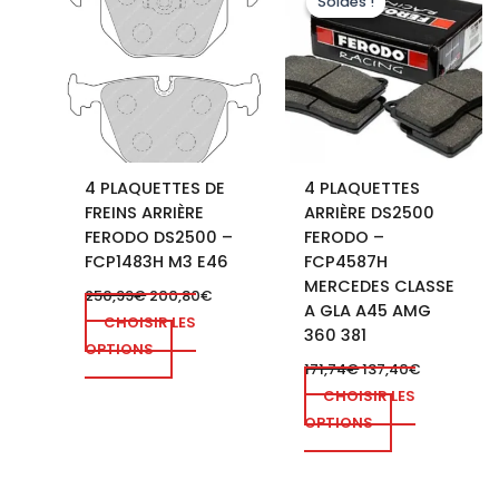
Soldes !
Soldes !
4 PLAQUETTES DE
4 PLAQUETTES
FREINS ARRIÈRE
ARRIÈRE DS2500
FERODO DS2500 –
FERODO –
FCP1483H M3 E46
FCP4587H
MERCEDES CLASSE
250,99
€
200,80
€
A GLA A45 AMG
CHOISIR LES
360 381
OPTIONS
171,74
€
137,40
€
CHOISIR LES
OPTIONS