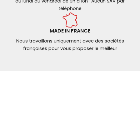
du lundi au vendredi de 9h à 18h* Aucun SAV par
téléphone
MADE IN FRANCE
Nous travaillons uniquement avec des sociétés
françaises pour vous proposer le meilleur
NOUS CONTACTER
Mail: contact@
ybt-brakes.com