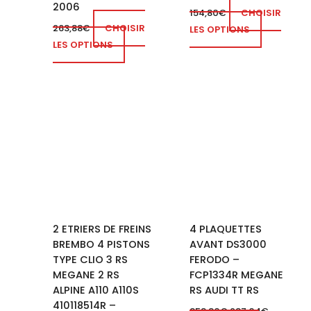
2006
154,80
€
CHOISIR
263,88
€
CHOISIR
LES OPTIONS
LES OPTIONS
Plage
Ce
de
produit
prix :
a
600,00€
à
plusieurs
840,00€
variations.
Les
options
peuvent
2 ETRIERS DE FREINS
4 PLAQUETTES
être
BREMBO 4 PISTONS
AVANT DS3000
choisies
TYPE CLIO 3 RS
FERODO –
sur
MEGANE 2 RS
FCP1334R MEGANE
la
ALPINE A110 A110S
RS AUDI TT RS
page
410118514R –