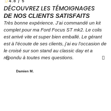
4.8 / 5
DÉCOUVREZ LES TÉMOIGNAGES
DE NOS CLIENTS SATISFAITS
Très bonne expérience. J’ai commandé un kit
Y
complet pour ma Ford Focus ST mk2. Le colis
p
est arrivé vite et super bien emballé. Le gérant
t
est à l’écoute de ses clients, j’ai eu l’occasion de
p
le croisé sur son stand au classic day et a
A
répondu à toutes mes questions.
a
o
a
Damien M.
p