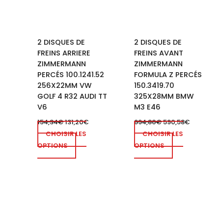
2 DISQUES DE
2 DISQUES DE
FREINS ARRIERE
FREINS AVANT
ZIMMERMANN
ZIMMERMANN
PERCÉS 100.1241.52
FORMULA Z PERCÉS
256X22MM VW
150.3419.70
GOLF 4 R32 AUDI TT
325X28MM BMW
V6
M3 E46
154,34
€
131,20
€
694,80
€
590,58
€
CHOISIR LES
CHOISIR LES
OPTIONS
OPTIONS