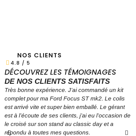
NOS CLIENTS
4.8 / 5
DÉCOUVREZ LES TÉMOIGNAGES
DE NOS CLIENTS SATISFAITS
Très bonne expérience. J’ai commandé un kit
Y
complet pour ma Ford Focus ST mk2. Le colis
p
est arrivé vite et super bien emballé. Le gérant
t
est à l’écoute de ses clients, j’ai eu l’occasion de
p
le croisé sur son stand au classic day et a
A
répondu à toutes mes questions.
a