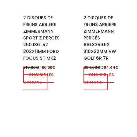
2 DISQUES DE
2 DISQUES DE
FREINS ARRIERE
FREINS ARRIERE
ZIMMERMANN
ZIMMERMANN
SPORT Z PERCÉS
PERCÉS
250.1361.52
100.3359.52
302X11MM FORD
310X22MM VW
FOCUS ST MK2
GOLF 6R 7R
219,60
€
186,66
€
334,63
€
284,44
€
CHOISIR LES
CHOISIR LES
OPTIONS
OPTIONS