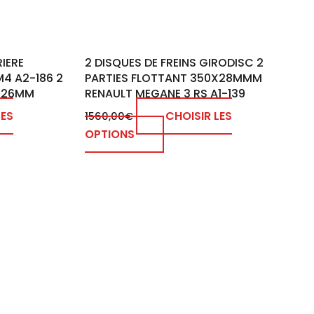
RIERE
2 DISQUES DE FREINS GIRODISC 2
4 A2-186 2
PARTIES FLOTTANT 350X28MMM
0X26MM
RENAULT MEGANE 3 RS A1-139
LES
CHOISIR LES
1560,00
€
OPTIONS