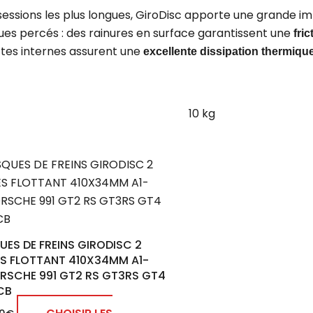
sions les plus longues, GiroDisc apporte une grande imp
ques percés : des rainures en surface garantissent une
fri
ettes internes assurent une
excellente dissipation thermiqu
10 kg
Ce
produit
a
plusieurs
variations.
UES DE FREINS GIRODISC 2
Les
ES FLOTTANT 410X34MM A1-
options
ORSCHE 991 GT2 RS GT3RS GT4
CB
peuvent
être