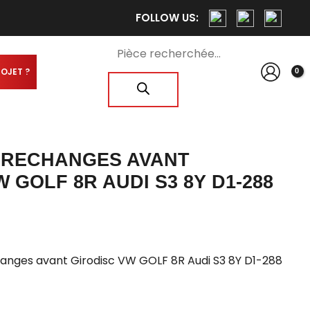
FOLLOW US:
Recherche
de
ROJET ?
produits
E RECHANGES AVANT
 GOLF 8R AUDI S3 8Y D1-288
hanges avant Girodisc VW GOLF 8R Audi S3 8Y D1-288