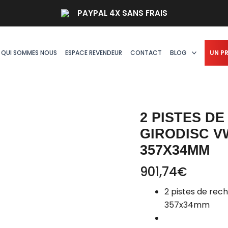
quantité
PAYPAL 4X SANS FRAIS
de
2
pistes
QUI SOMMES NOUS
ESPACE REVENDEUR
CONTACT
BLOG
UN P
de
rechanges
avant
Girodisc
VW
2 PISTES D
GOLF
GIRODISC VW
8R
357X34MM
Audi
S3
901,74
€
8Y
D1-
2 pistes de rec
288
357x34mm
357x34mm