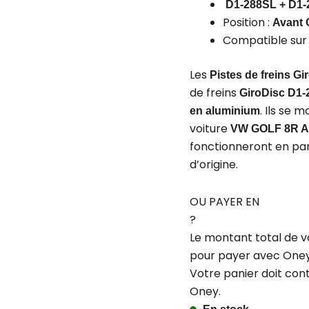
D1-288SL + D1
Position :
Avant 
Compatible sur 
Les
Pistes de freins Gi
de freins
GiroDisc D1-
. Ils se 
en aluminium
voiture
VW GOLF 8R A
fonctionneront en par
d’origine.
OU PAYER EN
?
Le montant total de v
pour payer avec Oney
Votre panier doit con
Oney.