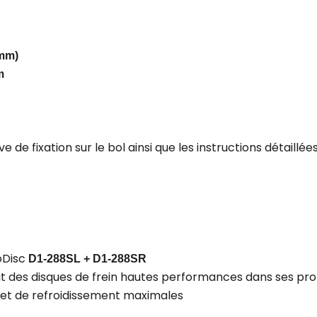
mm)
m
ve de fixation sur le bol ainsi que les instructions détaill
roDisc
D1-288SL + D1-288SR
t des disques de frein hautes performances dans ses prop
e et de refroidissement maximales