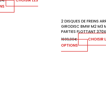
CHOISIR LES
0
€
choisies
NS
sur
la
2 DISQUES DE FREINS AR
page
GIRODISC BMW M2 M3 M
du
PARTIES FLOTTANT 37
produit
CHOISIR 
1699,00
€
OPTIONS