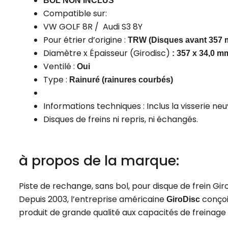
BOL NON INCLUS
Compatible sur:
VW GOLF 8R / Audi S3 8Y
Pour étrier d’origine :
TRW (Disques avant 357 
Diamètre x Épaisseur (Girodisc)
: 357 x 34,0 m
Ventilé :
Oui
Type :
Rainuré (rainures courbés)
Informations techniques : Inclus la visserie neu
Disques de freins ni repris, ni échangés.
à propos de la marque:
Piste de rechange, sans bol, pour disque de frein Gi
Depuis 2003, l’entreprise américaine
conçoi
GiroDisc
produit de grande qualité aux capacités de freinag