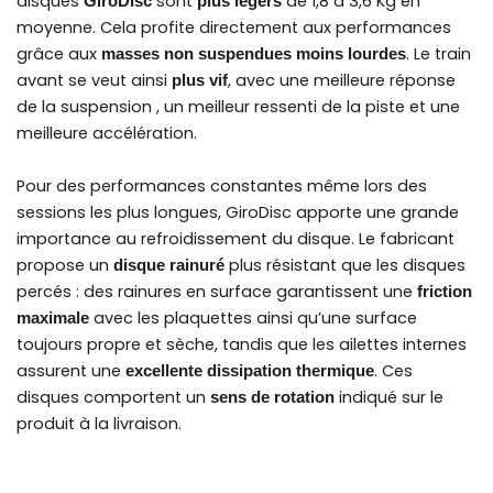
disques
sont
de 1,8 à 3,6 Kg en
GiroDisc
plus légers
moyenne. Cela profite directement aux performances
grâce aux
. Le train
masses non suspendues moins lourdes
avant se veut ainsi
, avec une meilleure réponse
plus vif
de la suspension , un meilleur ressenti de la piste et une
meilleure accélération.
Pour des performances constantes même lors des
sessions les plus longues, GiroDisc apporte une grande
importance au refroidissement du disque. Le fabricant
propose un
plus résistant que les disques
disque rainuré
percés : des rainures en surface garantissent une
friction
avec les plaquettes ainsi qu’une surface
maximale
toujours propre et sèche, tandis que les ailettes internes
assurent une
. Ces
excellente dissipation thermique
disques comportent un
indiqué sur le
sens de rotation
produit à la livraison.