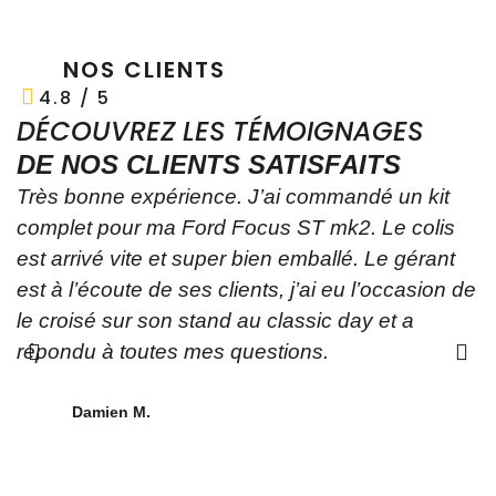
NOS CLIENTS
4.8 / 5
DÉCOUVREZ LES TÉMOIGNAGES
DE NOS CLIENTS SATISFAITS
Très bonne expérience. J’ai commandé un kit
Y
complet pour ma Ford Focus ST mk2. Le colis
p
est arrivé vite et super bien emballé. Le gérant
t
est à l’écoute de ses clients, j’ai eu l’occasion de
p
le croisé sur son stand au classic day et a
A
répondu à toutes mes questions.
a
o
a
Damien M.
p