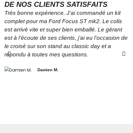
DE NOS CLIENTS SATISFAITS
Très bonne expérience. J’ai commandé un kit
Y
complet pour ma Ford Focus ST mk2. Le colis
p
est arrivé vite et super bien emballé. Le gérant
t
est à l’écoute de ses clients, j’ai eu l’occasion de
p
le croisé sur son stand au classic day et a
A
répondu à toutes mes questions.
a
o
Damien M.
a
p