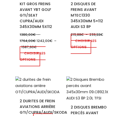
variations.
variations.
KIT GROS FREINS
2 DISQUES DE
Les
Les
AVANT YBT GOLF
FREINS AVANT
options
options
GTI/SEAT
MTEC1330
peuvent
peuvent
CUPRA/AUDI
345X30MM 5×112
être
être
345X30MM 5X112
AUDI S3 8P
choisies
choisies
1380,00
€
–
215,88
€
–
239,88
€
sur
sur
1764,00
€
1242,00
€
–
CHOISIR LES
la
la
1587,60
€
OPTIONS
page
page
CHOISIR LES
du
du
OPTIONS
produit
produit
Ce
produit
a
plusieurs
2 DURITES DE FREIN
variations.
AVIATIONS ARRIÈRE
2 DISQUES BREMBO
Les
GTI/CUPRA/AUDI/SKODA
PERCÉS AVANT