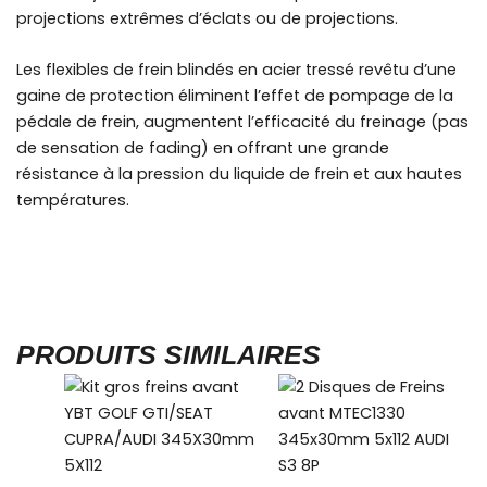
projections extrêmes d’éclats ou de projections.
Les flexibles de frein blindés en acier tressé revêtu d’une
gaine de protection éliminent l’effet de pompage de la
pédale de frein, augmentent l’efficacité du freinage (pas
de sensation de fading) en offrant une grande
résistance à la pression du liquide de frein et aux hautes
températures.
PRODUITS SIMILAIRES
Plage
Plage
Plage
Ce
Ce
de
de
de
produit
produit
prix :
prix :
prix :
1380,00€
1242,00€
a
a
215,88
à
à
à
plusieurs
plusieurs
1764,00€
1587,60€
239,88