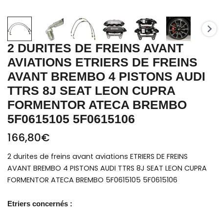
LEON
CUPRA
FORMENTOR
ATECA
2 DURITES DE FREINS AVANT
BREMBO
AVIATIONS ETRIERS DE FREINS
5F0615105
AVANT BREMBO 4 PISTONS AUDI
5F0615106
TTRS 8J SEAT LEON CUPRA
FORMENTOR ATECA BREMBO
5F0615105 5F0615106
166,80
€
2 durites de freins avant aviations ETRIERS DE FREINS
AVANT BREMBO 4 PISTONS AUDI TTRS 8J SEAT LEON CUPRA
FORMENTOR ATECA BREMBO 5F0615105 5F0615106
Etriers concernés :